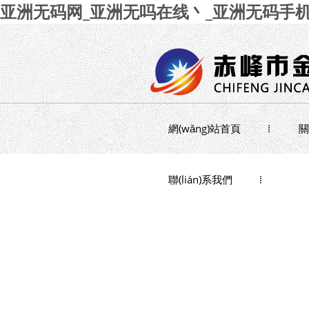
亚洲无码网_亚洲无吗在线丶_亚洲无码手机
網(wǎng)站首頁
關
聯(lián)系我們