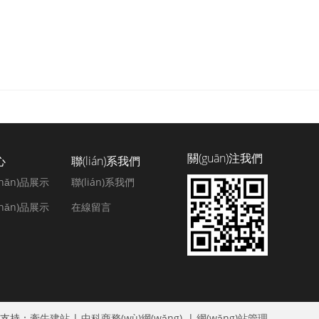
關(guān)注我們
心
聯(lián)系我們
hǎn)品展示
聯(lián)系我們
hǎn)品展示
在線留言
ù)支持：
牽牛建站
|
中科商務(wù)網(wǎng)
|
網(wǎng)站管理