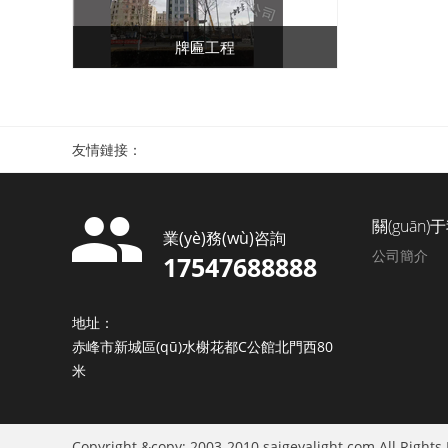
牌匾工程
友情鏈接：
關(guān)
業(yè)務(wù)咨詢
公司簡介
17547688888
地址：
赤峰市新城區(qū)水榭花都C公館北門西80
米
Copyright &copy; 2003-2010 saigeyalight.com A