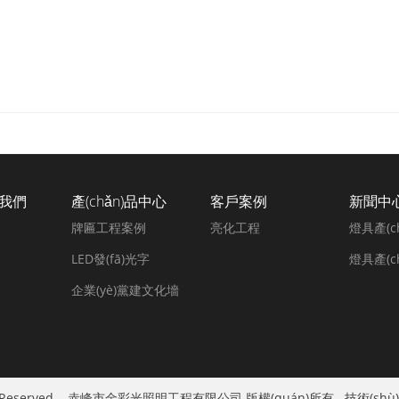
于我們
產(chǎn)品中心
客戶案例
新聞中
牌匾工程案例
亮化工程
燈具產(c
LED發(fā)光字
燈具產(c
企業(yè)黨建文化墻
ll Rights Reserved. 赤峰市金彩光照明工程有限公司 版權(quán)所有
技術(sh