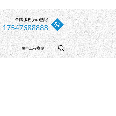
全國服務(wù)熱線
17547688888
廣告工程案例