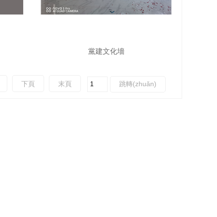
黨建文化墻
下頁
末頁