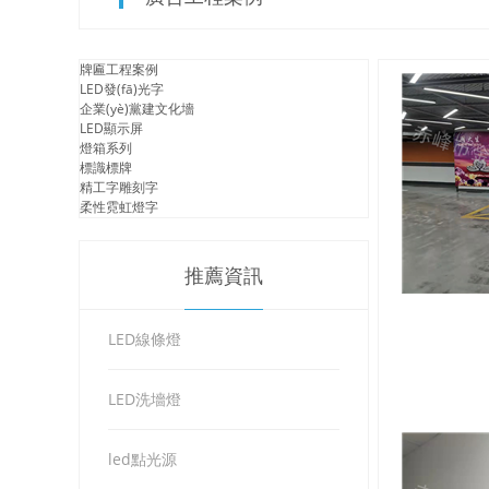
牌匾工程案例
LED發(fā)光字
企業(yè)黨建文化墻
LED顯示屏
燈箱系列
標識標牌
精工字雕刻字
柔性霓虹燈字
推薦資訊
LED線條燈
LED洗墻燈
led點光源